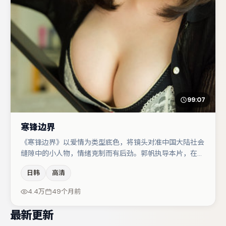
99:07
寒锋边界
《寒锋边界》以爱情为类型底色，将镜头对准中国大陆社会
缝隙中的小人物，情绪克制而有后劲。郭帆执导本片，在场
面调度与表演节奏上保持一贯作者性，关键场次留白得当。
日韩
高清
桂纶镁与张译的对手戏构成全片情感锚点，张颂文则以细节
塑造推动谜题层层揭开。若你偏爱强类型与清晰主线，这部
4.4万
49个月前
作品值得关注。
最新更新