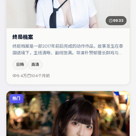
99:33
终局档案
终局档案是一部2017年前后完成的动作作品，故事发生在泰
国语境下，主线清晰、副线饱满。导演朴赞郁擅长群戏与空
间压迫感，本片在视听语言上与题材形成互文。廖凡与周迅
日韩
高清
的对手戏构成全片情感锚点，弗洛伦丝·皮尤则以细节塑造
推动谜题层层揭开。整体完成度较高，适合周末一口气追
9.4万
104个月前
完。
热门