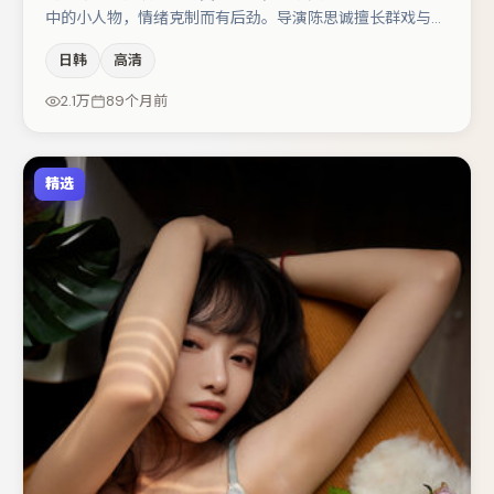
中的小人物，情绪克制而有后劲。导演陈思诚擅长群戏与空
间压迫感，本片在视听语言上与题材形成互文。易烊千玺与
日韩
高清
梁朝伟的对手戏构成全片情感锚点，裴斗娜则以细节塑造推
动谜题层层揭开。节奏紧凑、反转有度，值得列入片单。
2.1万
89个月前
精选