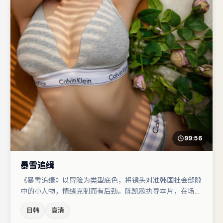
99:56
暴雪追缉
《暴雪追缉》以冒险为类型底色，将镜头对准韩国社会缝隙
中的小人物，情绪克制而有后劲。陈凯歌执导本片，在场面
调度与表演节奏上保持一贯作者性，关键场次留白得当。胡
日韩
高清
歌与河正宇的对手戏构成全片情感锚点，朱一龙则以细节塑