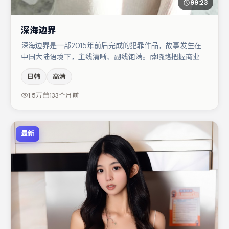
99:23
深海边界
深海边界是一部2015年前后完成的犯罪作品，故事发生在
中国大陆语境下，主线清晰、副线饱满。薛晓路把握商业节
奏的同时保留人物弧光，高潮戏信息密度高但不显凌乱。主
日韩
高清
演阵容包括肖央、张颂文、大鹏等，角色动机前后呼应，适
合喜欢抠台词与伏笔的观众。整体完成度较高，适合周末一
1.5万
133个月前
口气追完。
最新