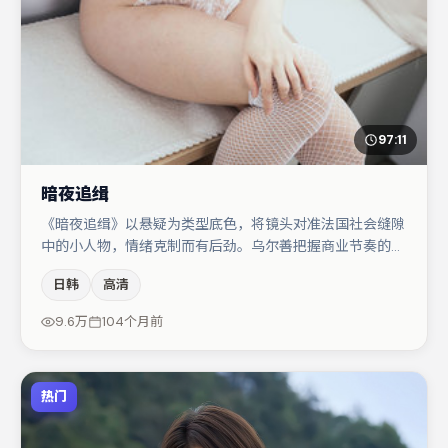
97:11
暗夜追缉
《暗夜追缉》以悬疑为类型底色，将镜头对准法国社会缝隙
中的小人物，情绪克制而有后劲。乌尔善把握商业节奏的同
时保留人物弧光，高潮戏信息密度高但不显凌乱。宋佳在片
日韩
高清
中承担叙事驱动，蒋奇明、张子枫分别提供反差与喜剧/悬
疑调剂（视场次而定）。整体完成度较高，适合周末一口气
9.6万
104个月前
追完。
热门