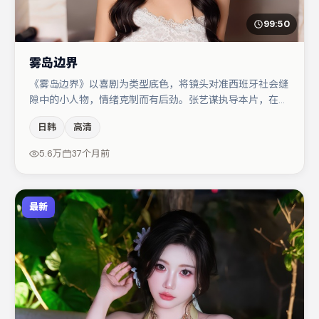
99:50
雾岛边界
《雾岛边界》以喜剧为类型底色，将镜头对准西班牙社会缝
隙中的小人物，情绪克制而有后劲。张艺谋执导本片，在场
面调度与表演节奏上保持一贯作者性，关键场次留白得当。
日韩
高清
胡歌在片中承担叙事驱动，任素汐、周冬雨分别提供反差与
喜剧/悬疑调剂（视场次而定）。整体完成度较高，适合周
5.6万
37个月前
末一口气追完。
最新