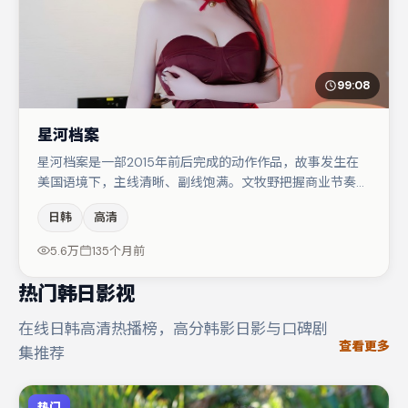
99:08
星河档案
星河档案是一部2015年前后完成的动作作品，故事发生在
美国语境下，主线清晰、副线饱满。文牧野把握商业节奏的
同时保留人物弧光，高潮戏信息密度高但不显凌乱。主演阵
日韩
高清
容包括刘亦菲、肖央、廖凡等，角色动机前后呼应，适合喜
欢抠台词与伏笔的观众。整体完成度较高，适合周末一口气
5.6万
135个月前
追完。
热门韩日影视
在线日韩高清热播榜，高分韩影日影与口碑剧
查看更多
集推荐
热门