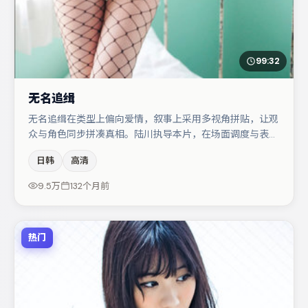
99:32
无名追缉
无名追缉在类型上偏向爱情，叙事上采用多视角拼贴，让观
众与角色同步拼凑真相。陆川执导本片，在场面调度与表演
节奏上保持一贯作者性，关键场次留白得当。沈腾在片中承
日韩
高清
担叙事驱动，肖央、金高银分别提供反差与喜剧/悬疑调剂
（视场次而定）。节奏紧凑、反转有度，值得列入片单。
9.5万
132个月前
热门