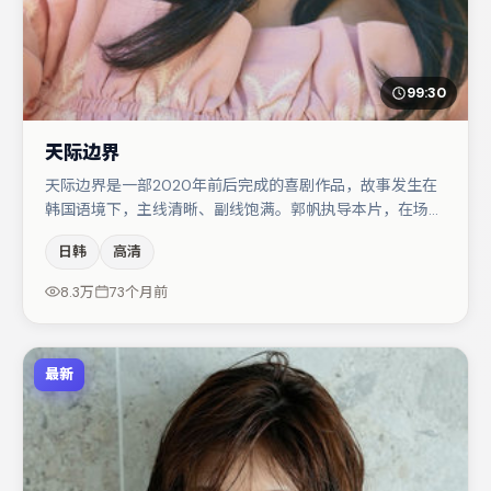
99:30
天际边界
天际边界是一部2020年前后完成的喜剧作品，故事发生在
韩国语境下，主线清晰、副线饱满。郭帆执导本片，在场面
调度与表演节奏上保持一贯作者性，关键场次留白得当。张
日韩
高清
子枫在片中承担叙事驱动，木村拓哉、弗洛伦丝·皮尤分别
提供反差与喜剧/悬疑调剂（视场次而定）。若你偏爱强类
8.3万
73个月前
型与清晰主线，这部作品值得关注。
最新