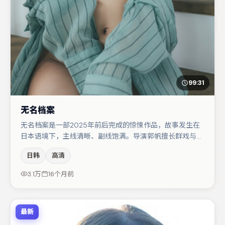
99:31
无名档案
无名档案是一部2025年前后完成的惊悚作品，故事发生在
日本语境下，主线清晰、副线饱满。导演郭帆擅长群戏与空
间压迫感，本片在视听语言上与题材形成互文。主演阵容包
日韩
高清
括咏梅、文淇、马丽等，角色动机前后呼应，适合喜欢抠台
词与伏笔的观众。若你偏爱强类型与清晰主线，这部作品值
3.1万
16个月前
得关注。
最新