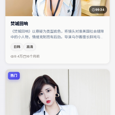
99:34
焚城回响
《焚城回响》以悬疑为类型底色，将镜头对准美国社会缝隙
中的小人物，情绪克制而有后劲。导演乌尔善擅长群戏与空
间压迫感，本片在视听语言上与题材形成互文。王千源与周
日韩
高清
迅的对手戏构成全片情感锚点，马丽则以细节塑造推动谜题
层层揭开。节奏紧凑、反转有度，值得列入片单。
9.4万
16个月前
热门