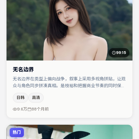
99:15
无名边界
无名边界在类型上偏向战争，叙事上采用多视角拼贴，让观
众与角色同步拼凑真相。是枝裕和把握商业节奏的同时保留
人物弧光，高潮戏信息密度高但不显凌乱。木村拓哉与宋佳
日韩
高清
的对手戏构成全片情感锚点，雷佳音则以细节塑造推动谜题
层层揭开。节奏紧凑、反转有度，值得列入片单。
9.6万
88个月前
热门