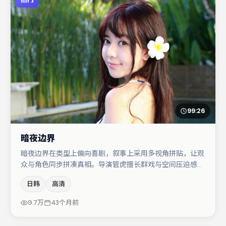
99:26
暗夜边界
暗夜边界在类型上偏向喜剧，叙事上采用多视角拼贴，让观
众与角色同步拼凑真相。导演管虎擅长群戏与空间压迫感，
本片在视听语言上与题材形成互文。弗洛伦丝·皮尤与河正
日韩
高清
宇的对手戏构成全片情感锚点，王景春则以细节塑造推动谜
题层层揭开。若你偏爱强类型与清晰主线，这部作品值得关
9.7万
43个月前
注。