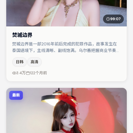
99:07
焚城边界
焚城边界是一部2016年前后完成的犯罪作品，故事发生在
泰国语境下，主线清晰、副线饱满。乌尔善把握商业节奏的
同时保留人物弧光，高潮戏信息密度高但不显凌乱。主演阵
日韩
高清
容包括肖央、易烊千玺、白宇等，角色动机前后呼应，适合
喜欢抠台词与伏笔的观众。整体完成度较高，适合周末一口
3.4万
122个月前
气追完。
最新