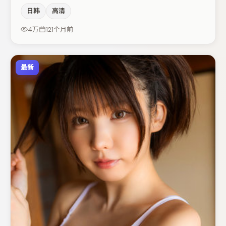
物弧光，高潮戏信息密度高但不显凌乱。胡歌与菅田将晖的
日韩
高清
对手戏构成全片情感锚点，文淇则以细节塑造推动谜题层层
揭开。整体完成度较高，适合周末一口气追完。
4万
121个月前
最新