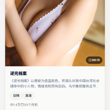
99:15
逆光档案
《逆光档案》以悬疑为类型底色，将镜头对准中国台湾社会
缝隙中的小人物，情绪克制而有后劲。乌尔善把握商业节奏
的同时保留人物弧光，高潮戏信息密度高但不显凌乱。咏梅
日韩
高清
在片中承担叙事驱动，雷佳音、任素汐分别提供反差与喜
剧/悬疑调剂（视场次而定）。节奏紧凑、反转有度，值得
1.4万
30个月前
列入片单。