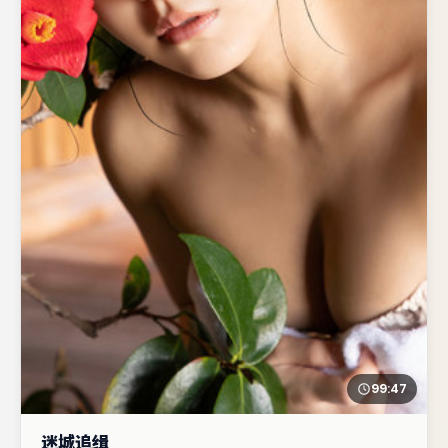
99:47
迷城追缉