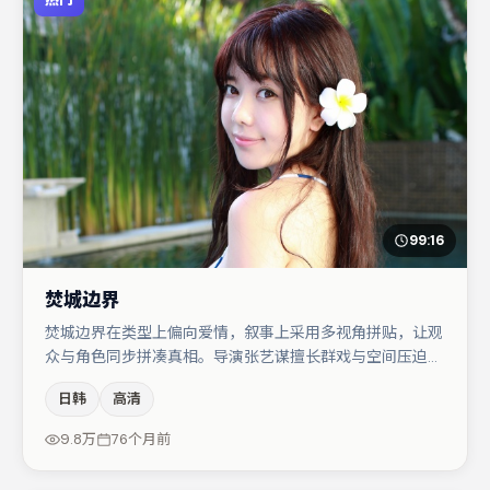
99:16
焚城边界
焚城边界在类型上偏向爱情，叙事上采用多视角拼贴，让观
众与角色同步拼凑真相。导演张艺谋擅长群戏与空间压迫
感，本片在视听语言上与题材形成互文。胡歌在片中承担叙
日韩
高清
事驱动，赵丽颖、咏梅分别提供反差与喜剧/悬疑调剂（视
场次而定）。整体完成度较高，适合周末一口气追完。
9.8万
76个月前