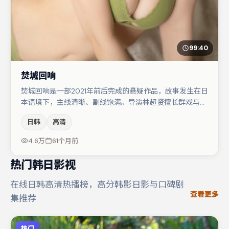
99:40
焚城回响
焚城回响是一部2021年前后完成的悬疑作品，故事发生在日
本语境下，主线清晰、副线饱满。导演林超贤擅长群戏与空
间压迫感，本片在视听语言上与题材形成互文。河正宇在片
日韩
高清
中承担叙事驱动，大鹏、木村拓哉分别提供反差与喜剧/悬
疑调剂（视场次而定）。若你偏爱强类型与清晰主线，这部
4.6万
61个月前
作品值得关注。
热门韩日影视
在线日韩高清热播榜，高分韩影日影与口碑剧
查看更多
集推荐
热门