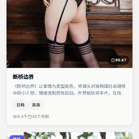
99:47
断桥边界
《断桥边界》以爱情为类型底色，将镜头对准韩国社会缝隙
中的小人物，情绪克制而有后劲。朴赞郁执导本片，在场面
调度与表演节奏上保持一贯作者性，关键场次留白得当。主
日韩
高清
演阵容包括周冬雨、段奕宏、弗洛伦丝·皮尤等，角色动机
前后呼应，适合喜欢抠台词与伏笔的观众。节奏紧凑、反转
9.4千
42个月前
有度，值得列入片单。