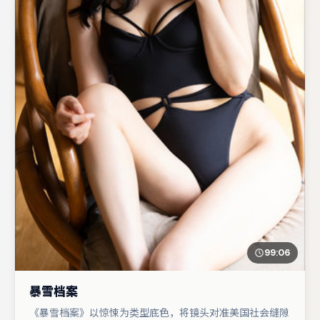
99:06
暴雪档案
《暴雪档案》以惊悚为类型底色，将镜头对准美国社会缝隙