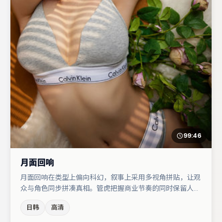
99:46
月面回响
月面回响在类型上偏向科幻，叙事上采用多视角拼贴，让观
众与角色同步拼凑真相。管虎把握商业节奏的同时保留人物
弧光，高潮戏信息密度高但不显凌乱。主演阵容包括咏梅、
日韩
高清
菅田将晖、杨幂等，角色动机前后呼应，适合喜欢抠台词与
伏笔的观众。节奏紧凑、反转有度，值得列入片单。