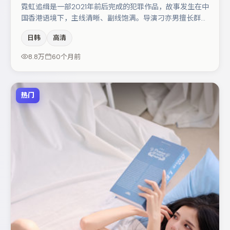
霓虹追缉是一部2021年前后完成的犯罪作品，故事发生在中
国香港语境下，主线清晰、副线饱满。导演刁亦男擅长群戏
与空间压迫感，本片在视听语言上与题材形成互文。汤唯与
日韩
高清
裴斗娜的对手戏构成全片情感锚点，文淇则以细节塑造推动
谜题层层揭开。整体完成度较高，适合周末一口气追完。
8.8万
60个月前
热门