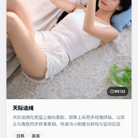
99:02
天际追缉
天际追缉在类型上偏向喜剧，叙事上采用多视角拼贴，让观
众与角色同步拼凑真相。导演冯小刚擅长群戏与空间压迫
感，本片在视听语言上与题材形成互文。金高银在片中承担
日韩
高清
叙事驱动，小松菜奈、赵丽颖分别提供反差与喜剧/悬疑调