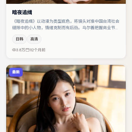
暗夜追缉
《暗夜追缉》以动漫为类型底色，将镜头对准中国台湾社会
缝隙中的小人物，情绪克制而有后劲。乌尔善把握商业节奏
的同时保留人物弧光，高潮戏信息密度高但不显凌乱。杨幂
日韩
高清
与张颂文的对手戏构成全片情感锚点，孔刘则以细节塑造推
动谜题层层揭开。节奏紧凑、反转有度，值得列入片单。
3.8万
112个月前
最新