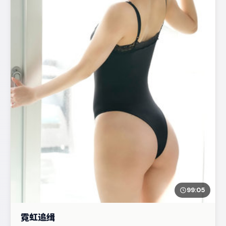
99:05
霓虹追缉