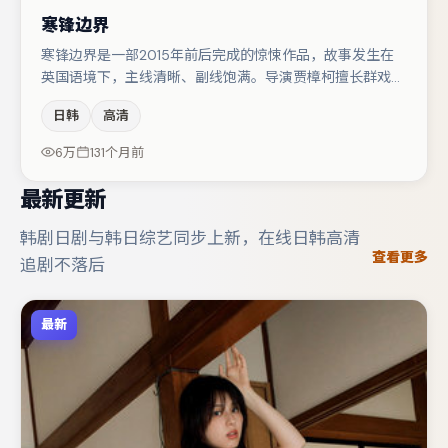
寒锋边界
寒锋边界是一部2015年前后完成的惊悚作品，故事发生在
英国语境下，主线清晰、副线饱满。导演贾樟柯擅长群戏与
空间压迫感，本片在视听语言上与题材形成互文。主演阵容
日韩
高清
包括廖凡、章子怡、大鹏等，角色动机前后呼应，适合喜欢
抠台词与伏笔的观众。节奏紧凑、反转有度，值得列入片
6万
131个月前
单。
最新更新
韩剧日剧与韩日综艺同步上新，在线日韩高清
查看更多
追剧不落后
最新