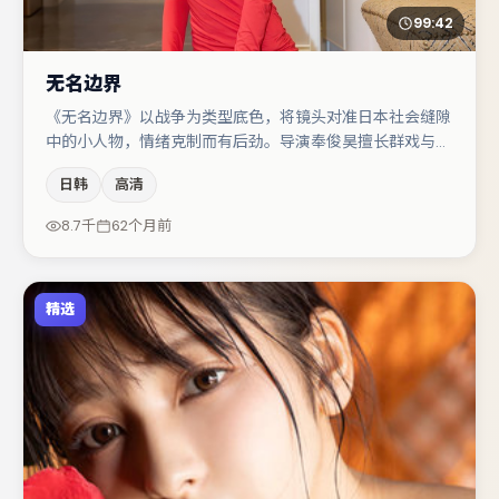
99:42
无名边界
《无名边界》以战争为类型底色，将镜头对准日本社会缝隙
中的小人物，情绪克制而有后劲。导演奉俊昊擅长群戏与空
间压迫感，本片在视听语言上与题材形成互文。主演阵容包
日韩
高清
括裴斗娜、马丽、张颂文等，角色动机前后呼应，适合喜欢
抠台词与伏笔的观众。若你偏爱强类型与清晰主线，这部作
8.7千
62个月前
品值得关注。
精选