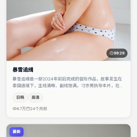
99:29
暴雪追缉
暴雪追缉是一部2024年前后完成的冒险作品，故事发生在
泰国语境下，主线清晰、副线饱满。刁亦男执导本片，在场
面调度与表演节奏上保持一贯作者性，关键场次留白得当。
日韩
高清
主演阵容包括白宇、马丽、胡歌等，角色动机前后呼应，适
合喜欢抠台词与伏笔的观众。整体完成度较高，适合周末一
6.7万
24个月前
口气追完。
最新