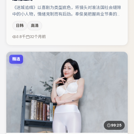
《迷城追缉》以喜剧为类型底色，将镜头对准法国社会缝隙
中的小人物，情绪克制而有后劲。奉俊昊把握商业节奏的同
时保留人物弧光，高潮戏信息密度高但不显凌乱。金高银与
日韩
高清
刘亦菲的对手戏构成全片情感锚点，沈腾则以细节塑造推动
谜题层层揭开。若你偏爱强类型与清晰主线，这部作品值得
3.8千
32个月前
关注。
精选
99:25