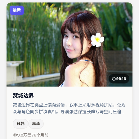
最新
99:16
焚城边界
焚城边界在类型上偏向爱情，叙事上采用多视角拼贴，让观
众与角色同步拼凑真相。导演张艺谋擅长群戏与空间压迫
感，本片在视听语言上与题材形成互文。胡歌在片中承担叙
日韩
高清
事驱动，赵丽颖、咏梅分别提供反差与喜剧/悬疑调剂（视
场次而定）。整体完成度较高，适合周末一口气追完。
9.8万
76个月前