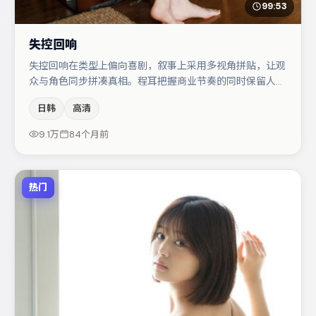
99:53
失控回响
失控回响在类型上偏向喜剧，叙事上采用多视角拼贴，让观
众与角色同步拼凑真相。程耳把握商业节奏的同时保留人物
弧光，高潮戏信息密度高但不显凌乱。弗洛伦丝·皮尤与文
日韩
高清
淇的对手戏构成全片情感锚点，周迅则以细节塑造推动谜题
层层揭开。若你偏爱强类型与清晰主线，这部作品值得关
9.1万
84个月前
注。
热门