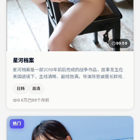
99:59
星河档案
星河档案是一部2019年前后完成的战争作品，故事发生在
美国语境下，主线清晰、副线饱满。导演陈思诚擅长群戏与
空间压迫感，本片在视听语言上与题材形成互文。主演阵容
日韩
高清
包括弗洛伦丝·皮尤、张子枫、杨幂等，角色动机前后呼
应，适合喜欢抠台词与伏笔的观众。整体完成度较高，适合
9.6万
88个月前
周末一口气追完。
热门