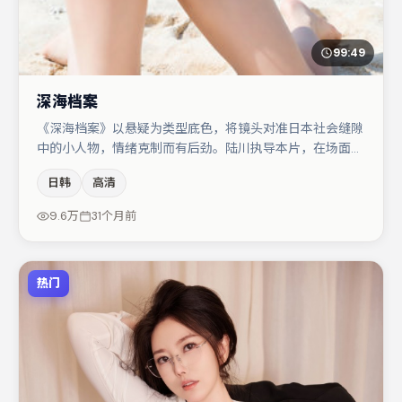
99:49
深海档案
《深海档案》以悬疑为类型底色，将镜头对准日本社会缝隙
中的小人物，情绪克制而有后劲。陆川执导本片，在场面调
度与表演节奏上保持一贯作者性，关键场次留白得当。主演
日韩
高清
阵容包括蒋奇明、张颂文、赵丽颖等，角色动机前后呼应，
适合喜欢抠台词与伏笔的观众。若你偏爱强类型与清晰主
9.6万
31个月前
线，这部作品值得关注。
热门