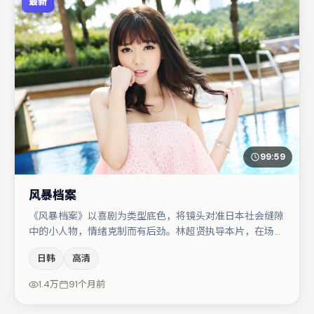
最新
99:59
风暴档案
《风暴档案》以喜剧为类型底色，将镜头对准日本社会缝隙
中的小人物，情绪克制而有后劲。林超贤执导本片，在场面
调度与表演节奏上保持一贯作者性，关键场次留白得当。任
日韩
高清
素汐与李光洁的对手戏构成全片情感锚点，木村拓哉则以细
节塑造推动谜题层层揭开。整体完成度较高，适合周末一口
1.4万
91个月前
气追完。