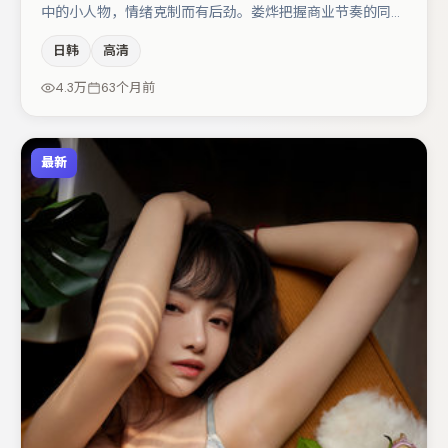
中的小人物，情绪克制而有后劲。娄烨把握商业节奏的同时
保留人物弧光，高潮戏信息密度高但不显凌乱。主演阵容包
日韩
高清
括李光洁、弗洛伦丝·皮尤、章子怡等，角色动机前后呼
应，适合喜欢抠台词与伏笔的观众。整体完成度较高，适合
4.3万
63个月前
周末一口气追完。
最新