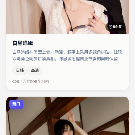
99:51
白昼追缉
白昼追缉在类型上偏向动漫，叙事上采用多视角拼贴，让观
众与角色同步拼凑真相。陈思诚把握商业节奏的同时保留人
物弧光，高潮戏信息密度高但不显凌乱。主演阵容包括马
日韩
高清
丽、雷佳音、文淇等，角色动机前后呼应，适合喜欢抠台词
与伏笔的观众。整体完成度较高，适合周末一口气追完。
9.4万
108个月前
热门